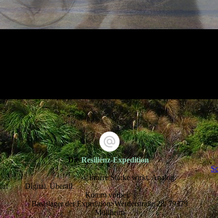
Die
Resilienz-Expedition
Sc
Innere Stärke wirkt. Analog.
Digital. Überall.
auf
Komm vorbei.
Basislager der Expedition: Werderstraße 28, 79379
Müllheim