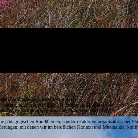
lienz und Klarheit im Miteinander
risierung, steigende psychische Belastungen, Konflikte oder auch Mobb
oder Vereins-Strukturen stehen unter wachsendem Druck.
e pädagogischen Randthemen, sondern Faktoren organisatorischer Stabi
derungen, mit denen wir im beruflichen Kontext und Miteinander konfr