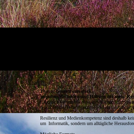
Teams: Gemeinsam stark
Impulse, Methoden und Haltung für mehr Resi
(Digitale) Kommunikation, gesellschaftliche Pola
Auch Teams, Führungskräfte und ehrenamtliche 
Resilienz und Medienkompetenz sind deshalb kein
um Informatik, sondern um alltägliche Herausfor