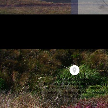
Müllheim, Staufen,
Freiburg im Breisgau und Umgebung
Das Training soll woanders stattfinden?
Gerne anfragen, ich bin auch ortsungebunden 
Resilienz-Expedition.