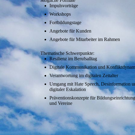
Mögliche Formate
Impulsvorträge
Workshops
Fortbildungstage
Angebote für Kunden
Angebote für Mitarbeiter im Rahmen
Thematische Schwerpunkte:
Resilienz im Berufsalltag
Digitale Kommunikation und Konfliktdyna
Verantwortung im digitalen Zeitalter
Umgang mit Hate Speech, Desinformation u
digitaler Eskalation
Präventionskonzepte für Bildungseinrichtun
und Vereine