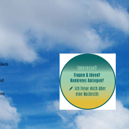
miken
nd
gen