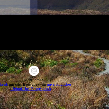
Mehr Infos?
hreib
mir oder frage direkt ein
unverbindliches
telefonisches Erstgespräch
an.